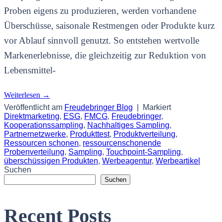
Proben eigens zu produzieren, werden vorhandene
Überschüsse, saisonale Restmengen oder Produkte kurz
vor Ablauf sinnvoll genutzt. So entstehen wertvolle
Markenerlebnisse, die gleichzeitig zur Reduktion von
Lebensmittel-
Weiterlesen
→
Veröffentlicht am
Freudebringer Blog
|
Markiert
Direktmarketing
,
ESG
,
FMCG
,
Freudebringer
,
Kooperationssampling
,
Nachhaltiges Sampling
,
Partnernetzwerke
,
Produkttest
,
Produktverteilung
,
Ressourcen schonen
,
ressourcenschonende
Probenverteilung
,
Sampling
,
Touchpoint-Sampling
,
überschüssigen Produkten
,
Werbeagentur
,
Werbeartikel
Suchen
Suchen
Recent Posts