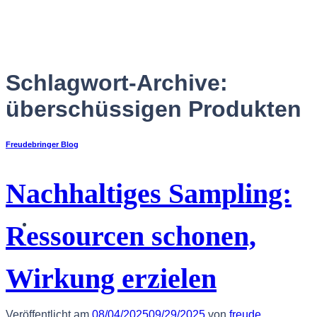
Zum
Inhalt
springen
Schlagwort-Archive:
überschüssigen Produkten
Freudebringer Blog
Nachhaltiges Sampling:
Deutsch
Ressourcen schonen,
Wirkung erzielen
Veröffentlicht am
08/04/2025
09/29/2025
von
freude