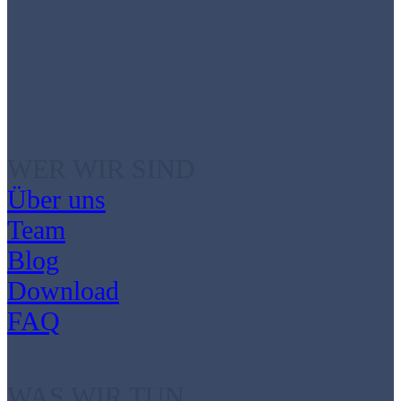
WER WIR SIND
Über uns
Team
Blog
Download
FAQ
WAS WIR TUN