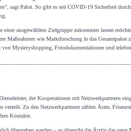
llen“, sagt Pabst. So gibt es seit COVID-19 Sicherheit durc
ng.
kte einer ausgewählten Zielgruppe zukommen lassen möcht
itere Maßnahmen wie Marktforschung in das Gesamtpaket zu
atz von Mysteryshopping, Fotodokumentationen und telefon
____________________________________________
-Dienstleister, der Kooperationen mit Netzwerkpartnern e
 verteilt. Zu den Netzwerkpartnern zählen Ärzte, Friseurst
dere Kontakte.
sönlich übergeben werden – so übergibt die Ärztin das ne