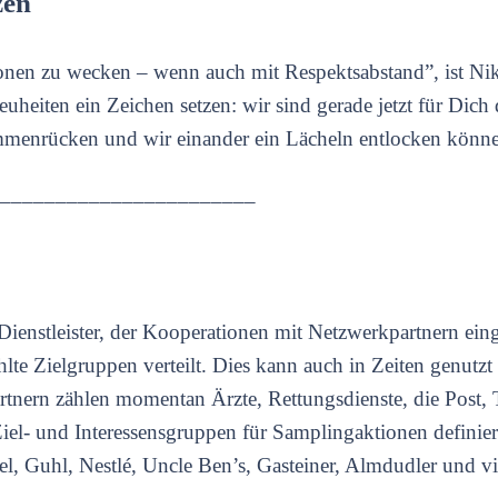
zen
otionen zu wecken – wenn auch mit Respektsabstand”, ist Ni
iten ein Zeichen setzen: wir sind gerade jetzt für Dich 
sammenrücken und wir einander ein Lächeln entlocken könn
_______________________
-Dienstleister, der Kooperationen mit Netzwerkpartnern ein
lte Zielgruppen verteilt. Dies kann auch in Zeiten genutz
nern zählen momentan Ärzte, Rettungsdienste, die Post, Tr
iel- und Interessensgruppen für Samplingaktionen definier
el, Guhl, Nestlé, Uncle Ben’s, Gasteiner, Almdudler und vi