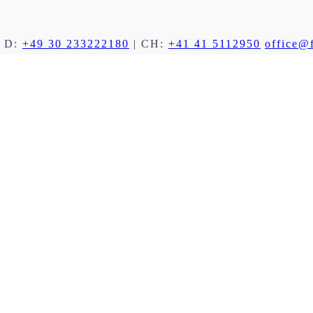
 D:
+49 30 233222180
| CH:
+41 41 5112950
office@f