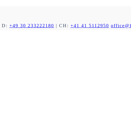
 D:
+49 30 233222180
| CH:
+41 41 5112950
office@f