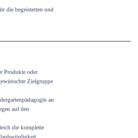
r die begeisterten und
_________________________________
er Produkte oder
e gewünschte Zielgruppe
indergartenpädagogin an
egen auf den
eich die komplette
Glaubwürdigkeit