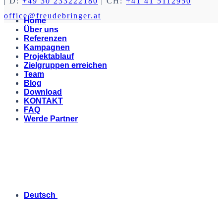
| D:
+49 30 233222180
| CH:
+41 41 5112950
office@freudebringer.at
Home
Über uns
Referenzen
Kampagnen
Projektablauf
Zielgruppen erreichen
Team
Blog
Download
KONTAKT
FAQ
Werde Partner
Deutsch