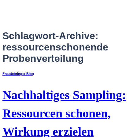
Zum
Inhalt
springen
Schlagwort-Archive:
ressourcenschonende
Probenverteilung
Freudebringer Blog
Nachhaltiges Sampling:
Deutsch
Ressourcen schonen,
Wirkung erzielen