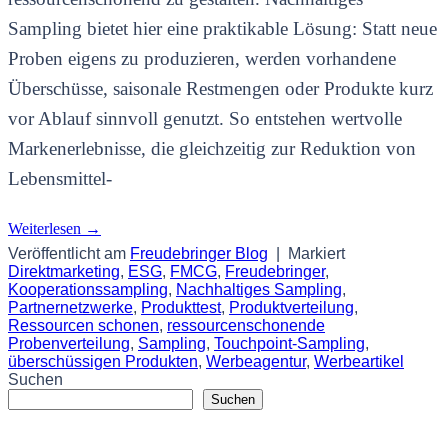
Sampling bietet hier eine praktikable Lösung: Statt neue
Proben eigens zu produzieren, werden vorhandene
Überschüsse, saisonale Restmengen oder Produkte kurz
vor Ablauf sinnvoll genutzt. So entstehen wertvolle
Markenerlebnisse, die gleichzeitig zur Reduktion von
Lebensmittel-
Weiterlesen
→
Veröffentlicht am
Freudebringer Blog
|
Markiert
Direktmarketing
,
ESG
,
FMCG
,
Freudebringer
,
Kooperationssampling
,
Nachhaltiges Sampling
,
Partnernetzwerke
,
Produkttest
,
Produktverteilung
,
Ressourcen schonen
,
ressourcenschonende
Probenverteilung
,
Sampling
,
Touchpoint-Sampling
,
überschüssigen Produkten
,
Werbeagentur
,
Werbeartikel
Suchen
Suchen