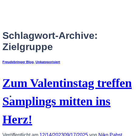
Zum
Inhalt
springen
Schlagwort-Archive:
Zielgruppe
Freudebringer Blog
,
Unkategorisiert
Zum Valentinstag treffen
Deutsch
Samplings mitten ins
Herz!
Veröffentlicht am
12/14/2023
09/17/2025
von
Niko Pabst