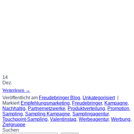
14
Dez.
Weiterlesen
→
Veröffentlicht am
Freudebringer Blog
,
Unkategorisiert
|
Markiert
Empfehlungsmarketing
,
Freudebringer
,
Kampagne
,
Nachhaltig
,
Partnernetzwerke
,
Produktverteilung
,
Promotion
,
Sampling
,
Sampling Kampagne
,
Samplingagentur
,
Touchpoint-Sampling
,
Valentinstag
,
Werbeagentur
,
Werbung
,
Zielgruppe
Suchen