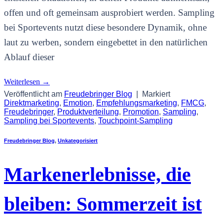
offen und oft gemeinsam ausprobiert werden. Sampling
bei Sportevents nutzt diese besondere Dynamik, ohne
laut zu werben, sondern eingebettet in den natürlichen
Ablauf dieser
Weiterlesen
→
Veröffentlicht am
Freudebringer Blog
|
Markiert
Direktmarketing
,
Emotion
,
Empfehlungsmarketing
,
FMCG
,
Freudebringer
,
Produktverteilung
,
Promotion
,
Sampling
,
Sampling bei Sportevents
,
Touchpoint-Sampling
Freudebringer Blog
,
Unkategorisiert
Markenerlebnisse, die
bleiben: Sommerzeit ist