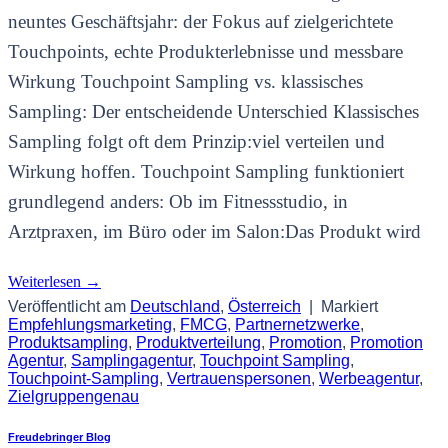
neuntes Geschäftsjahr: der Fokus auf zielgerichtete
Touchpoints, echte Produkterlebnisse und messbare
Wirkung Touchpoint Sampling vs. klassisches
Sampling: Der entscheidende Unterschied Klassisches
Sampling folgt oft dem Prinzip:viel verteilen und
Wirkung hoffen. Touchpoint Sampling funktioniert
grundlegend anders: Ob im Fitnessstudio, in
Arztpraxen, im Büro oder im Salon:Das Produkt wird
Weiterlesen
→
Veröffentlicht am
Deutschland
,
Österreich
|
Markiert
Empfehlungsmarketing
,
FMCG
,
Partnernetzwerke
,
Produktsampling
,
Produktverteilung
,
Promotion
,
Promotion
Agentur
,
Samplingagentur
,
Touchpoint Sampling
,
Touchpoint-Sampling
,
Vertrauenspersonen
,
Werbeagentur
,
Zielgruppengenau
Freudebringer Blog