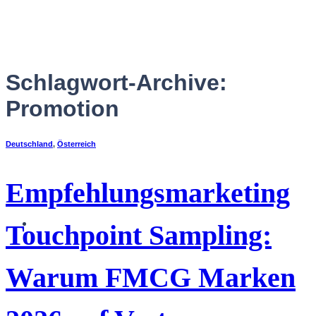
Zum
Inhalt
springen
Schlagwort-Archive:
Promotion
Deutschland
,
Österreich
Empfehlungsmarketing
Deutsch
Touchpoint Sampling:
Warum FMCG Marken