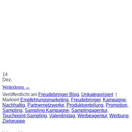
14
Dez.
Weiterlesen
→
Veröffentlicht am
Freudebringer Blog
,
Unkategorisiert
|
Markiert
Empfehlungsmarketing
,
Freudebringer
,
Kampagne
,
Nachhaltig
,
Partnernetzwerke
,
Produktverteilung
,
Promotion
,
Sampling
,
Sampling Kampagne
,
Samplingagentur
,
Touchpoint-Sampling
,
Valentinstag
,
Werbeagentur
,
Werbung
,
Zielgruppe