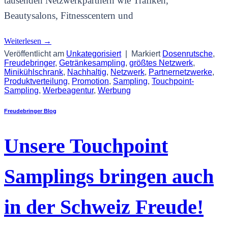
tausenden Netzwerkpartnern wie Trafiken,
Beautysalons, Fitnesscentern und
Weiterlesen
→
Veröffentlicht am
Unkategorisiert
|
Markiert
Dosenrutsche
,
Freudebringer
,
Getränkesampling
,
größtes Netzwerk
,
Minikühlschrank
,
Nachhaltig
,
Netzwerk
,
Partnernetzwerke
,
Produktverteilung
,
Promotion
,
Sampling
,
Touchpoint-
Sampling
,
Werbeagentur
,
Werbung
Freudebringer Blog
Unsere Touchpoint
Samplings bringen auch
in der Schweiz Freude!