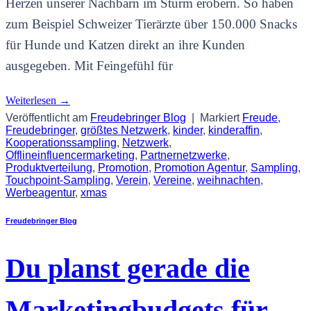
Herzen unserer Nachbarn im Sturm erobern. So haben
zum Beispiel Schweizer Tierärzte über 150.000 Snacks
für Hunde und Katzen direkt an ihre Kunden
ausgegeben. Mit Feingefühl für
Weiterlesen
→
Veröffentlicht am
Freudebringer Blog
|
Markiert
Freude
,
Freudebringer
,
größtes Netzwerk
,
kinder
,
kinderaffin
,
Kooperationssampling
,
Netzwerk
,
Offlineinfluencermarketing
,
Partnernetzwerke
,
Produktverteilung
,
Promotion
,
Promotion Agentur
,
Sampling
,
Touchpoint-Sampling
,
Verein
,
Vereine
,
weihnachten
,
Werbeagentur
,
xmas
Freudebringer Blog
Du planst gerade die
Marketingbudgets für