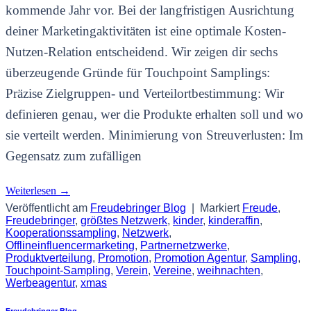
kommende Jahr vor. Bei der langfristigen Ausrichtung
deiner Marketingaktivitäten ist eine optimale Kosten-
Nutzen-Relation entscheidend. Wir zeigen dir sechs
überzeugende Gründe für Touchpoint Samplings:
Präzise Zielgruppen- und Verteilortbestimmung: Wir
definieren genau, wer die Produkte erhalten soll und wo
sie verteilt werden. Minimierung von Streuverlusten: Im
Gegensatz zum zufälligen
Weiterlesen
→
Veröffentlicht am
Freudebringer Blog
|
Markiert
Freude
,
Freudebringer
,
größtes Netzwerk
,
kinder
,
kinderaffin
,
Kooperationssampling
,
Netzwerk
,
Offlineinfluencermarketing
,
Partnernetzwerke
,
Produktverteilung
,
Promotion
,
Promotion Agentur
,
Sampling
,
Touchpoint-Sampling
,
Verein
,
Vereine
,
weihnachten
,
Werbeagentur
,
xmas
Freudebringer Blog