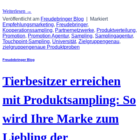
Weiterlesen
→
Veröffentlicht am
Freudebringer Blog
|
Markiert
Empfehlungsmarketing
,
Freudebringer
,
Kooperationssampling
,
Partnernetzwerke
,
Produktverteilung
,
Promotion
,
Promotion Agentur
,
Sampling
,
Samplingagentur
,
Touchpoint-Sampling
,
Universität
,
Zielgruppengenau
,
zielgruppengenaue Produktproben
Freudebringer Blog
Tierbesitzer erreichen
mit Produktsampling: So
wird Ihre Marke zum
Liebling der