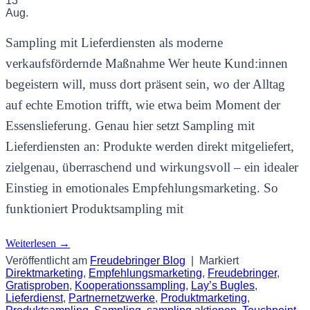
13
Aug.
Sampling mit Lieferdiensten als moderne
verkaufsfördernde Maßnahme Wer heute Kund:innen
begeistern will, muss dort präsent sein, wo der Alltag
auf echte Emotion trifft, wie etwa beim Moment der
Essenslieferung. Genau hier setzt Sampling mit
Lieferdiensten an: Produkte werden direkt mitgeliefert,
zielgenau, überraschend und wirkungsvoll – ein idealer
Einstieg in emotionales Empfehlungsmarketing. So
funktioniert Produktsampling mit
Weiterlesen
→
Veröffentlicht am
Freudebringer Blog
|
Markiert
Direktmarketing
,
Empfehlungsmarketing
,
Freudebringer
,
Gratisproben
,
Kooperationssampling
,
Lay’s Bugles
,
Lieferdienst
,
Partnernetzwerke
,
Produktmarketing
,