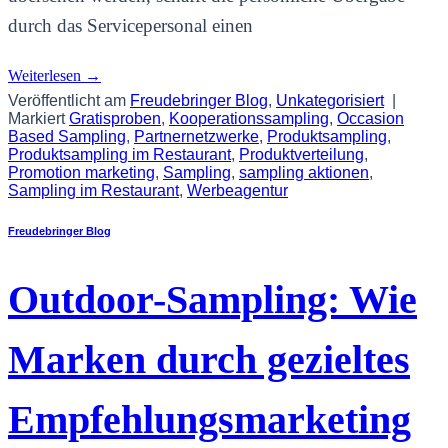
durch das Servicepersonal einen
Weiterlesen
→
Veröffentlicht am
Freudebringer Blog
,
Unkategorisiert
|
Markiert
Gratisproben
,
Kooperationssampling
,
Occasion
Based Sampling
,
Partnernetzwerke
,
Produktsampling
,
Produktsampling im Restaurant
,
Produktverteilung
,
Promotion marketing
,
Sampling
,
sampling aktionen
,
Sampling im Restaurant
,
Werbeagentur
Freudebringer Blog
Outdoor-Sampling: Wie
Marken durch gezieltes
Empfehlungsmarketing