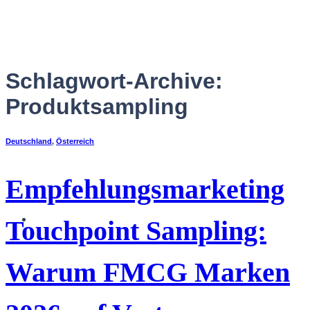
Zum
Inhalt
springen
Schlagwort-Archive:
Produktsampling
Deutschland
,
Österreich
Empfehlungsmarketing
Deutsch
Touchpoint Sampling:
Warum FMCG Marken