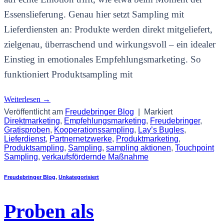
Essenslieferung. Genau hier setzt Sampling mit
Lieferdiensten an: Produkte werden direkt mitgeliefert,
zielgenau, überraschend und wirkungsvoll – ein idealer
Einstieg in emotionales Empfehlungsmarketing. So
funktioniert Produktsampling mit
Weiterlesen
→
Veröffentlicht am
Freudebringer Blog
|
Markiert
Direktmarketing
,
Empfehlungsmarketing
,
Freudebringer
,
Gratisproben
,
Kooperationssampling
,
Lay’s Bugles
,
Lieferdienst
,
Partnernetzwerke
,
Produktmarketing
,
Produktsampling
,
Sampling
,
sampling aktionen
,
Touchpoint
Sampling
,
verkaufsfördernde Maßnahme
Freudebringer Blog
,
Unkategorisiert
Proben als