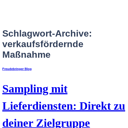
Zum
Inhalt
springen
Schlagwort-Archive:
verkaufsfördernde
Maßnahme
Freudebringer Blog
Sampling mit
Deutsch
Lieferdiensten: Direkt zu
deiner Zielgruppe