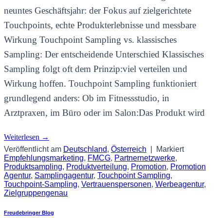
neuntes Geschäftsjahr: der Fokus auf zielgerichtete
Touchpoints, echte Produkterlebnisse und messbare
Wirkung Touchpoint Sampling vs. klassisches
Sampling: Der entscheidende Unterschied Klassisches
Sampling folgt oft dem Prinzip:viel verteilen und
Wirkung hoffen. Touchpoint Sampling funktioniert
grundlegend anders: Ob im Fitnessstudio, in
Arztpraxen, im Büro oder im Salon:Das Produkt wird
Weiterlesen
→
Veröffentlicht am
Deutschland
,
Österreich
|
Markiert
Empfehlungsmarketing
,
FMCG
,
Partnernetzwerke
,
Produktsampling
,
Produktverteilung
,
Promotion
,
Promotion
Agentur
,
Samplingagentur
,
Touchpoint Sampling
,
Touchpoint-Sampling
,
Vertrauenspersonen
,
Werbeagentur
,
Zielgruppengenau
Freudebringer Blog