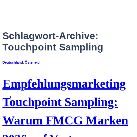
Zum
Inhalt
springen
Schlagwort-Archive:
Touchpoint Sampling
Deutschland
,
Österreich
Empfehlungsmarketing
Deutsch
Touchpoint Sampling:
Warum FMCG Marken