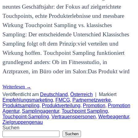
neuntes Geschäftsjahr: der Fokus auf zielgerichtete
Touchpoints, echte Produkterlebnisse und messbare
Wirkung Touchpoint Sampling vs. klassisches
Sampling: Der entscheidende Unterschied Klassisches
Sampling folgt oft dem Prinzip:viel verteilen und
Wirkung hoffen. Touchpoint Sampling funktioniert
grundlegend anders: Ob im Fitnessstudio, in
Arztpraxen, im Büro oder im Salon:Das Produkt wird
Weiterlesen
→
Veröffentlicht am
Deutschland
,
Österreich
|
Markiert
Empfehlungsmarketing
,
FMCG
,
Partnernetzwerke
,
Produktsampling
,
Produktverteilung
,
Promotion
,
Promotion
Agentur
,
Samplingagentur
,
Touchpoint Sampling
,
Touchpoint-Sampling
,
Vertrauenspersonen
,
Werbeagentur
,
Zielgruppengenau
Suchen
Suchen