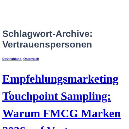
Zum
Inhalt
springen
Schlagwort-Archive:
Vertrauenspersonen
Deutschland
,
Österreich
Empfehlungsmarketing
Deutsch
Touchpoint Sampling:
Warum FMCG Marken