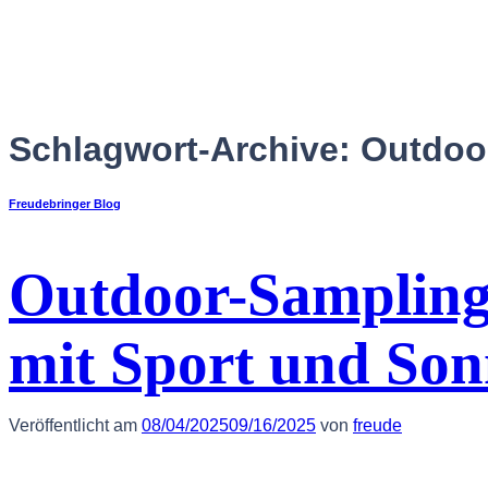
Zum
Inhalt
springen
Schlagwort-Archive:
Outdoo
Freudebringer Blog
Outdoor-Samplin
mit Sport und So
Deutsch
Veröffentlicht am
08/04/2025
09/16/2025
von
freude