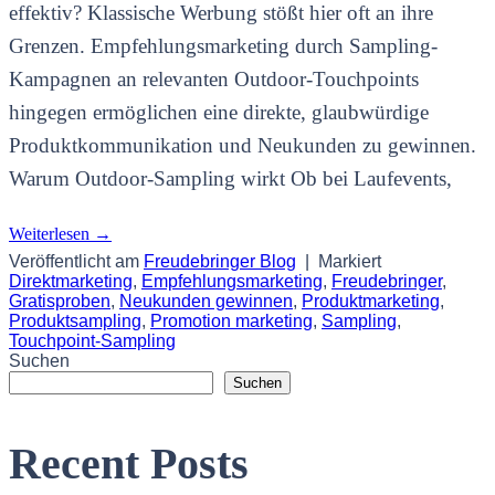
effektiv? Klassische Werbung stößt hier oft an ihre
Grenzen. Empfehlungsmarketing durch Sampling-
Kampagnen an relevanten Outdoor-Touchpoints
hingegen ermöglichen eine direkte, glaubwürdige
Produktkommunikation und Neukunden zu gewinnen.
Warum Outdoor-Sampling wirkt Ob bei Laufevents,
Weiterlesen
→
Veröffentlicht am
Freudebringer Blog
|
Markiert
Direktmarketing
,
Empfehlungsmarketing
,
Freudebringer
,
Gratisproben
,
Neukunden gewinnen
,
Produktmarketing
,
Produktsampling
,
Promotion marketing
,
Sampling
,
Touchpoint-Sampling
Suchen
Suchen
Recent Posts