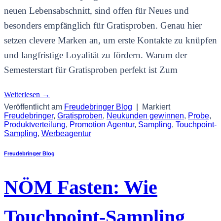
neuen Lebensabschnitt, sind offen für Neues und
besonders empfänglich für Gratisproben. Genau hier
setzen clevere Marken an, um erste Kontakte zu knüpfen
und langfristige Loyalität zu fördern. Warum der
Semesterstart für Gratisproben perfekt ist Zum
Weiterlesen
→
Veröffentlicht am
Freudebringer Blog
|
Markiert
Freudebringer
,
Gratisproben
,
Neukunden gewinnen
,
Probe
,
Produktverteilung
,
Promotion Agentur
,
Sampling
,
Touchpoint-
Sampling
,
Werbeagentur
Freudebringer Blog
NÖM Fasten: Wie
Touchpoint-Sampling