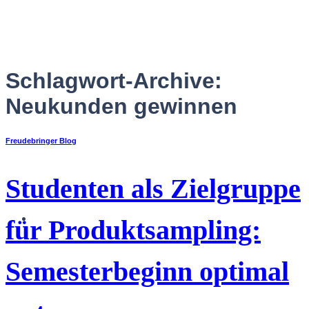
Zum
Inhalt
springen
Schlagwort-Archive:
Neukunden gewinnen
Freudebringer Blog
Studenten als Zielgruppe
Deutsch
für Produktsampling:
Semesterbeginn optimal