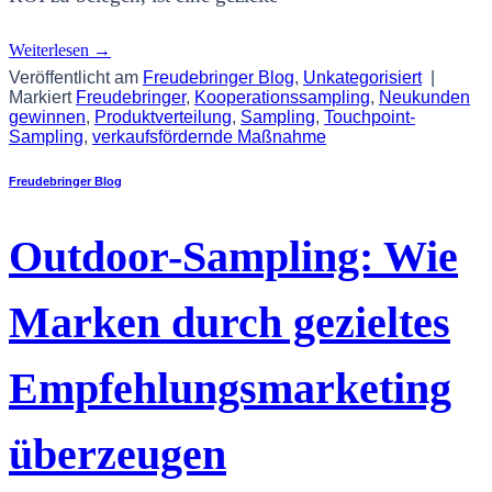
Weiterlesen
→
Veröffentlicht am
Freudebringer Blog
,
Unkategorisiert
|
Markiert
Freudebringer
,
Kooperationssampling
,
Neukunden
gewinnen
,
Produktverteilung
,
Sampling
,
Touchpoint-
Sampling
,
verkaufsfördernde Maßnahme
Freudebringer Blog
Outdoor-Sampling: Wie
Marken durch gezieltes
Empfehlungsmarketing
überzeugen