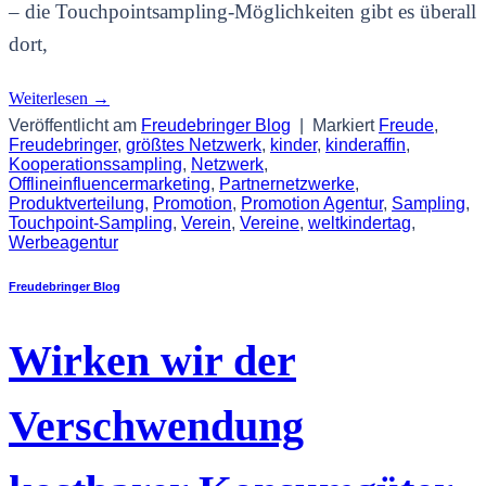
– die Touchpointsampling-Möglichkeiten gibt es überall
dort,
Weiterlesen
→
Veröffentlicht am
Freudebringer Blog
|
Markiert
Freude
,
Freudebringer
,
größtes Netzwerk
,
kinder
,
kinderaffin
,
Kooperationssampling
,
Netzwerk
,
Offlineinfluencermarketing
,
Partnernetzwerke
,
Produktverteilung
,
Promotion
,
Promotion Agentur
,
Sampling
,
Touchpoint-Sampling
,
Verein
,
Vereine
,
weltkindertag
,
Werbeagentur
Freudebringer Blog
Wirken wir der
Verschwendung