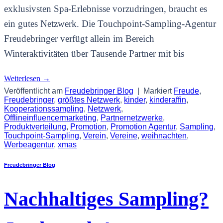
exklusivsten Spa-Erlebnisse vorzudringen, braucht es
ein gutes Netzwerk. Die Touchpoint-Sampling-Agentur
Freudebringer verfügt allein im Bereich
Winteraktivitäten über Tausende Partner mit bis
Weiterlesen
→
Veröffentlicht am
Freudebringer Blog
|
Markiert
Freude
,
Freudebringer
,
größtes Netzwerk
,
kinder
,
kinderaffin
,
Kooperationssampling
,
Netzwerk
,
Offlineinfluencermarketing
,
Partnernetzwerke
,
Produktverteilung
,
Promotion
,
Promotion Agentur
,
Sampling
,
Touchpoint-Sampling
,
Verein
,
Vereine
,
weihnachten
,
Werbeagentur
,
xmas
Freudebringer Blog
Nachhaltiges Sampling?