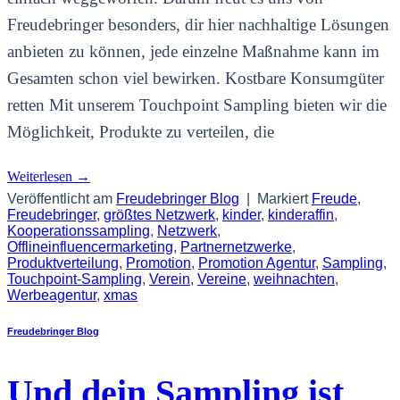
Freudebringer besonders, dir hier nachhaltige Lösungen
anbieten zu können, jede einzelne Maßnahme kann im
Gesamten schon viel bewirken. Kostbare Konsumgüter
retten Mit unserem Touchpoint Sampling bieten wir die
Möglichkeit, Produkte zu verteilen, die
Weiterlesen
→
Veröffentlicht am
Freudebringer Blog
|
Markiert
Freude
,
Freudebringer
,
größtes Netzwerk
,
kinder
,
kinderaffin
,
Kooperationssampling
,
Netzwerk
,
Offlineinfluencermarketing
,
Partnernetzwerke
,
Produktverteilung
,
Promotion
,
Promotion Agentur
,
Sampling
,
Touchpoint-Sampling
,
Verein
,
Vereine
,
weihnachten
,
Werbeagentur
,
xmas
Freudebringer Blog
Und dein Sampling ist