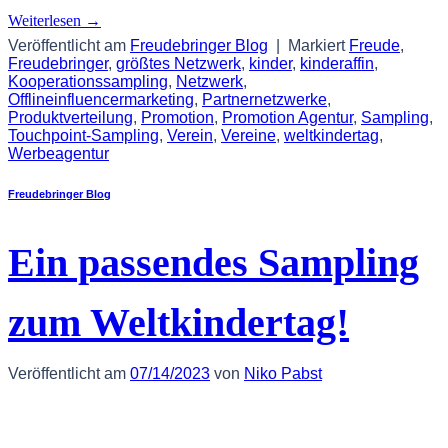
Weiterlesen
→
Veröffentlicht am
Freudebringer Blog
|
Markiert
Freude
,
Freudebringer
,
größtes Netzwerk
,
kinder
,
kinderaffin
,
Kooperationssampling
,
Netzwerk
,
Offlineinfluencermarketing
,
Partnernetzwerke
,
Produktverteilung
,
Promotion
,
Promotion Agentur
,
Sampling
,
Touchpoint-Sampling
,
Verein
,
Vereine
,
weltkindertag
,
Werbeagentur
Freudebringer Blog
Ein passendes Sampling
zum Weltkindertag!
Veröffentlicht am
07/14/2023
von
Niko Pabst