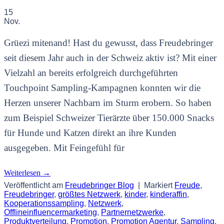
15
Nov.
Grüezi mitenand! Hast du gewusst, dass Freudebringer
seit diesem Jahr auch in der Schweiz aktiv ist? Mit einer
Vielzahl an bereits erfolgreich durchgeführten
Touchpoint Sampling-Kampagnen konnten wir die
Herzen unserer Nachbarn im Sturm erobern. So haben
zum Beispiel Schweizer Tierärzte über 150.000 Snacks
für Hunde und Katzen direkt an ihre Kunden
ausgegeben. Mit Feingefühl für
Weiterlesen
→
Veröffentlicht am
Freudebringer Blog
|
Markiert
Freude
,
Freudebringer
,
größtes Netzwerk
,
kinder
,
kinderaffin
,
Kooperationssampling
,
Netzwerk
,
Offlineinfluencermarketing
,
Partnernetzwerke
,
Produktverteilung
,
Promotion
,
Promotion Agentur
,
Sampling
,