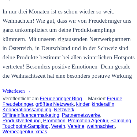
In nur drei Monaten ist es schon wieder so weit:
Weihnachten! Wie gut, dass wir von Freudebringer uns
ganz unkompliziert um deine Produktsamplings
kümmern. Mit unseren zigtausenden Netzwerkpartnern
in Österreich, in Deutschland und in der Schweiz sind
deine Produkte bestimmt bei allen winterlichen Hotspots
vertreten! Besonders positive Emotionen Denn gerade
die Weihnachtszeit hat eine besonders positive Wirkung
Weiterlesen
→
Veröffentlicht am
Freudebringer Blog
|
Markiert
Freude
,
Freudebringer
,
größtes Netzwerk
,
kinder
,
kinderaffin
,
Kooperationssampling
,
Netzwerk
,
Offlineinfluencermarketing
,
Partnernetzwerke
,
Produktverteilung
,
Promotion
,
Promotion Agentur
,
Sampling
,
Touchpoint-Sampling
,
Verein
,
Vereine
,
weihnachten
,
Werbeagentur
,
xmas