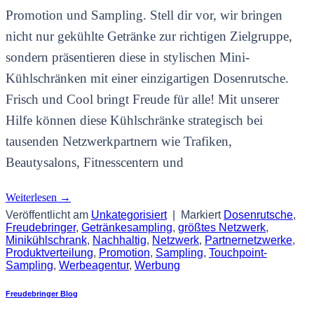
Promotion und Sampling. Stell dir vor, wir bringen
nicht nur gekühlte Getränke zur richtigen Zielgruppe,
sondern präsentieren diese in stylischen Mini-
Kühlschränken mit einer einzigartigen Dosenrutsche.
Frisch und Cool bringt Freude für alle! Mit unserer
Hilfe können diese Kühlschränke strategisch bei
tausenden Netzwerkpartnern wie Trafiken,
Beautysalons, Fitnesscentern und
Weiterlesen
→
Veröffentlicht am
Unkategorisiert
|
Markiert
Dosenrutsche
,
Freudebringer
,
Getränkesampling
,
größtes Netzwerk
,
Minikühlschrank
,
Nachhaltig
,
Netzwerk
,
Partnernetzwerke
,
Produktverteilung
,
Promotion
,
Sampling
,
Touchpoint-
Sampling
,
Werbeagentur
,
Werbung
Freudebringer Blog