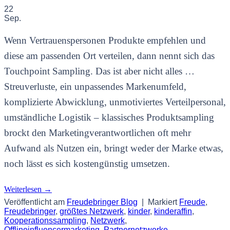
22
Sep.
Wenn Vertrauenspersonen Produkte empfehlen und
diese am passenden Ort verteilen, dann nennt sich das
Touchpoint Sampling. Das ist aber nicht alles …
Streuverluste, ein unpassendes Markenumfeld,
komplizierte Abwicklung, unmotiviertes Verteilpersonal,
umständliche Logistik – klassisches Produktsampling
brockt den Marketingverantwortlichen oft mehr
Aufwand als Nutzen ein, bringt weder der Marke etwas,
noch lässt es sich kostengünstig umsetzen.
Weiterlesen
→
Veröffentlicht am
Freudebringer Blog
|
Markiert
Freude
,
Freudebringer
,
größtes Netzwerk
,
kinder
,
kinderaffin
,
Kooperationssampling
,
Netzwerk
,
Offlineinfluencermarketing
,
Partnernetzwerke
,