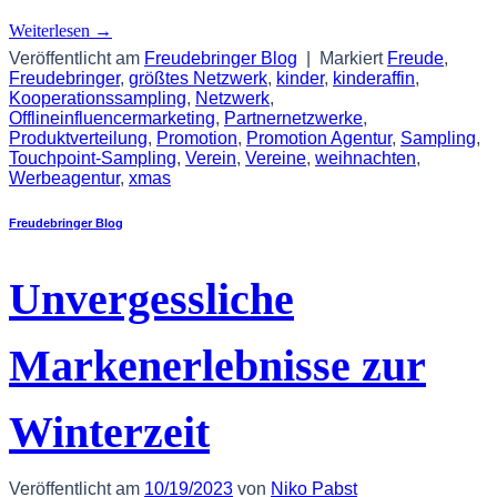
Weiterlesen
→
Veröffentlicht am
Freudebringer Blog
|
Markiert
Freude
,
Freudebringer
,
größtes Netzwerk
,
kinder
,
kinderaffin
,
Kooperationssampling
,
Netzwerk
,
Offlineinfluencermarketing
,
Partnernetzwerke
,
Produktverteilung
,
Promotion
,
Promotion Agentur
,
Sampling
,
Touchpoint-Sampling
,
Verein
,
Vereine
,
weihnachten
,
Werbeagentur
,
xmas
Freudebringer Blog
Unvergessliche
Markenerlebnisse zur
Winterzeit
Veröffentlicht am
10/19/2023
von
Niko Pabst