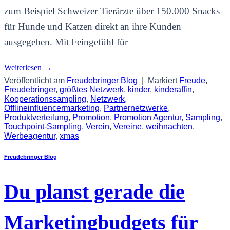
zum Beispiel Schweizer Tierärzte über 150.000 Snacks
für Hunde und Katzen direkt an ihre Kunden
ausgegeben. Mit Feingefühl für
Weiterlesen
→
Veröffentlicht am
Freudebringer Blog
|
Markiert
Freude
,
Freudebringer
,
größtes Netzwerk
,
kinder
,
kinderaffin
,
Kooperationssampling
,
Netzwerk
,
Offlineinfluencermarketing
,
Partnernetzwerke
,
Produktverteilung
,
Promotion
,
Promotion Agentur
,
Sampling
,
Touchpoint-Sampling
,
Verein
,
Vereine
,
weihnachten
,
Werbeagentur
,
xmas
Freudebringer Blog
Du planst gerade die
Marketingbudgets für