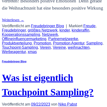
vertreten! Besonders positive Emotionen Denn gerade
die Weihnachtszeit hat eine besonders positive Wirkung
Weiterlesen
→
Veröffentlicht am
Freudebringer Blog
|
Markiert
Freude
,
Freudebringer
,
größtes Netzwerk
,
kinder
,
kinderaffin
,
Kooperationssampling
,
Netzwerk
,
Offlineinfluencermarketing
,
Partnernetzwerke
,
Produktverteilung
,
Promotion
,
Promotion Agentur
,
Sampling
,
Touchpoint-Sampling
,
Verein
,
Vereine
,
weihnachten
,
Werbeagentur
,
xmas
Freudebringer Blog
Was ist eigentlich
Touchpoint Sampling?
Veröffentlicht am
09/22/2023
von
Niko Pabst