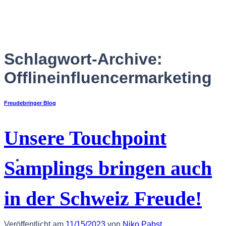
Zum
Inhalt
springen
Schlagwort-Archive:
Offlineinfluencermarketing
Freudebringer Blog
Unsere Touchpoint
Deutsch
Samplings bringen auch
in der Schweiz Freude!
Veröffentlicht am
11/15/2023
von
Niko Pabst