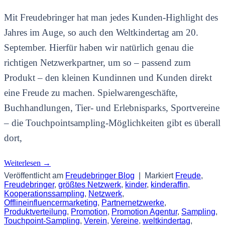
Mit Freudebringer hat man jedes Kunden-Highlight des
Jahres im Auge, so auch den Weltkindertag am 20.
September. Hierfür haben wir natürlich genau die
richtigen Netzwerkpartner, um so – passend zum
Produkt – den kleinen Kundinnen und Kunden direkt
eine Freude zu machen. Spielwarengeschäfte,
Buchhandlungen, Tier- und Erlebnisparks, Sportvereine
– die Touchpointsampling-Möglichkeiten gibt es überall
dort,
Weiterlesen
→
Veröffentlicht am
Freudebringer Blog
|
Markiert
Freude
,
Freudebringer
,
größtes Netzwerk
,
kinder
,
kinderaffin
,
Kooperationssampling
,
Netzwerk
,
Offlineinfluencermarketing
,
Partnernetzwerke
,
Produktverteilung
,
Promotion
,
Promotion Agentur
,
Sampling
,
Touchpoint-Sampling
,
Verein
,
Vereine
,
weltkindertag
,