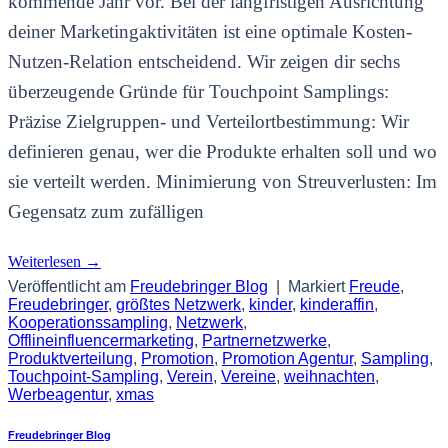
kommende Jahr vor. Bei der langfristigen Ausrichtung
deiner Marketingaktivitäten ist eine optimale Kosten-
Nutzen-Relation entscheidend. Wir zeigen dir sechs
überzeugende Gründe für Touchpoint Samplings:
Präzise Zielgruppen- und Verteilortbestimmung: Wir
definieren genau, wer die Produkte erhalten soll und wo
sie verteilt werden. Minimierung von Streuverlusten: Im
Gegensatz zum zufälligen
Weiterlesen
→
Veröffentlicht am
Freudebringer Blog
|
Markiert
Freude
,
Freudebringer
,
größtes Netzwerk
,
kinder
,
kinderaffin
,
Kooperationssampling
,
Netzwerk
,
Offlineinfluencermarketing
,
Partnernetzwerke
,
Produktverteilung
,
Promotion
,
Promotion Agentur
,
Sampling
,
Touchpoint-Sampling
,
Verein
,
Vereine
,
weihnachten
,
Werbeagentur
,
xmas
Freudebringer Blog