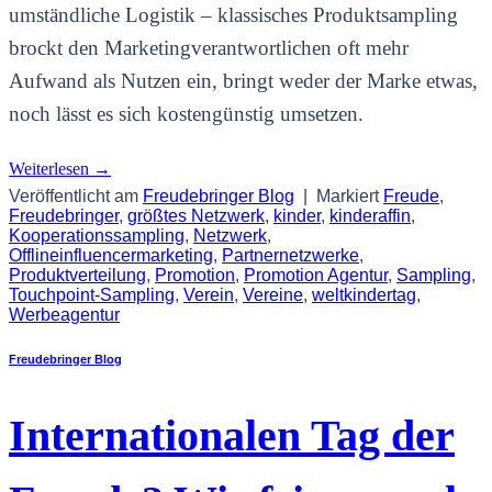
umständliche Logistik – klassisches Produktsampling
brockt den Marketingverantwortlichen oft mehr
Aufwand als Nutzen ein, bringt weder der Marke etwas,
noch lässt es sich kostengünstig umsetzen.
Weiterlesen
→
Veröffentlicht am
Freudebringer Blog
|
Markiert
Freude
,
Freudebringer
,
größtes Netzwerk
,
kinder
,
kinderaffin
,
Kooperationssampling
,
Netzwerk
,
Offlineinfluencermarketing
,
Partnernetzwerke
,
Produktverteilung
,
Promotion
,
Promotion Agentur
,
Sampling
,
Touchpoint-Sampling
,
Verein
,
Vereine
,
weltkindertag
,
Werbeagentur
Freudebringer Blog
Internationalen Tag der