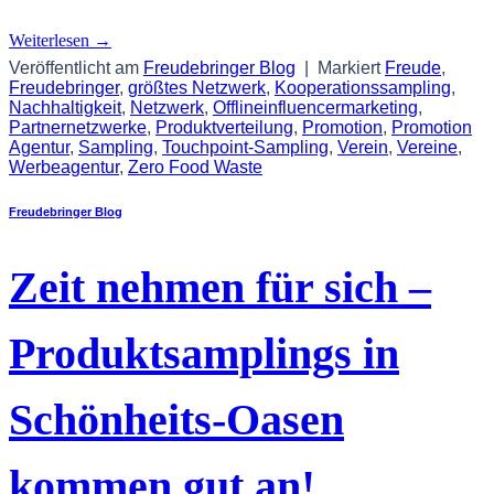
Weiterlesen
→
Veröffentlicht am
Freudebringer Blog
|
Markiert
Freude
,
Freudebringer
,
größtes Netzwerk
,
Kooperationssampling
,
Nachhaltigkeit
,
Netzwerk
,
Offlineinfluencermarketing
,
Partnernetzwerke
,
Produktverteilung
,
Promotion
,
Promotion
Agentur
,
Sampling
,
Touchpoint-Sampling
,
Verein
,
Vereine
,
Werbeagentur
,
Zero Food Waste
Freudebringer Blog
Zeit nehmen für sich –
Produktsamplings in
Schönheits-Oasen
kommen gut an!