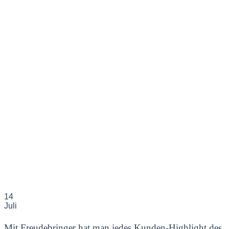
14
Juli
Mit Freudebringer hat man jedes Kunden-Highlight des