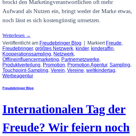
brockt den Marketingverantwortlichen oft mehr
Aufwand als Nutzen ein, bringt weder der Marke etwas,
noch lässt es sich kostengünstig umsetzen.
Weiterlesen
→
Veröffentlicht am
Freudebringer Blog
|
Markiert
Freude
,
Freudebringer
,
größtes Netzwerk
,
kinder
,
kinderaffin
,
Kooperationssampling
,
Netzwerk
,
Offlineinfluencermarketing
,
Partnernetzwerke
,
Produktverteilung
,
Promotion
,
Promotion Agentur
,
Sampling
,
Touchpoint-Sampling
,
Verein
,
Vereine
,
weltkindertag
,
Werbeagentur
Freudebringer Blog
Internationalen Tag der
Freude? Wir feiern noch