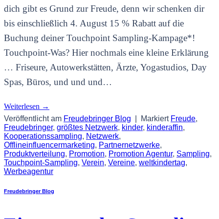
dich gibt es Grund zur Freude, denn wir schenken dir
bis einschließlich 4. August 15 % Rabatt auf die
Buchung deiner Touchpoint Sampling-Kampage*!
Touchpoint-Was? Hier nochmals eine kleine Erklärung
… Friseure, Autowerkstätten, Ärzte, Yogastudios, Day
Spas, Büros, und und und…
Weiterlesen
→
Veröffentlicht am
Freudebringer Blog
|
Markiert
Freude
,
Freudebringer
,
größtes Netzwerk
,
kinder
,
kinderaffin
,
Kooperationssampling
,
Netzwerk
,
Offlineinfluencermarketing
,
Partnernetzwerke
,
Produktverteilung
,
Promotion
,
Promotion Agentur
,
Sampling
,
Touchpoint-Sampling
,
Verein
,
Vereine
,
weltkindertag
,
Werbeagentur
Freudebringer Blog