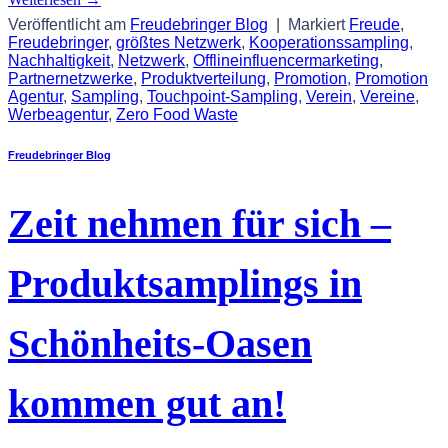
Veröffentlicht am
Freudebringer Blog
|
Markiert
Freude
,
Freudebringer
,
größtes Netzwerk
,
Kooperationssampling
,
Nachhaltigkeit
,
Netzwerk
,
Offlineinfluencermarketing
,
Partnernetzwerke
,
Produktverteilung
,
Promotion
,
Promotion
Agentur
,
Sampling
,
Touchpoint-Sampling
,
Verein
,
Vereine
,
Werbeagentur
,
Zero Food Waste
Freudebringer Blog
Zeit nehmen für sich –
Produktsamplings in
Schönheits-Oasen
kommen gut an!