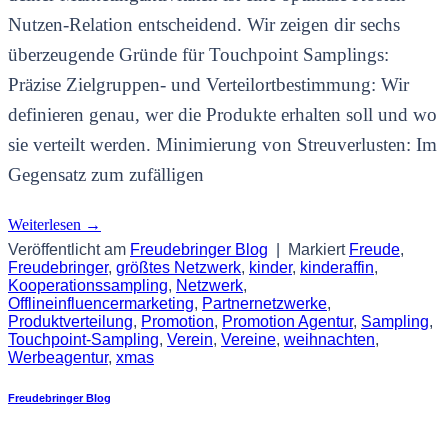
Nutzen-Relation entscheidend. Wir zeigen dir sechs
überzeugende Gründe für Touchpoint Samplings:
Präzise Zielgruppen- und Verteilortbestimmung: Wir
definieren genau, wer die Produkte erhalten soll und wo
sie verteilt werden. Minimierung von Streuverlusten: Im
Gegensatz zum zufälligen
Weiterlesen
→
Veröffentlicht am
Freudebringer Blog
|
Markiert
Freude
,
Freudebringer
,
größtes Netzwerk
,
kinder
,
kinderaffin
,
Kooperationssampling
,
Netzwerk
,
Offlineinfluencermarketing
,
Partnernetzwerke
,
Produktverteilung
,
Promotion
,
Promotion Agentur
,
Sampling
,
Touchpoint-Sampling
,
Verein
,
Vereine
,
weihnachten
,
Werbeagentur
,
xmas
Freudebringer Blog