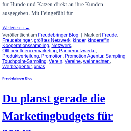
für Hunde und Katzen direkt an ihre Kunden
ausgegeben. Mit Feingefühl für
Weiterlesen
→
Veröffentlicht am
Freudebringer Blog
|
Markiert
Freude
,
Freudebringer
,
größtes Netzwerk
,
kinder
,
kinderaffin
,
Kooperationssampling
,
Netzwerk
,
Offlineinfluencermarketing
,
Partnernetzwerke
,
Produktverteilung
,
Promotion
,
Promotion Agentur
,
Sampling
,
Touchpoint-Sampling
,
Verein
,
Vereine
,
weihnachten
,
Werbeagentur
,
xmas
Freudebringer Blog
Du planst gerade die
Marketingbudgets für