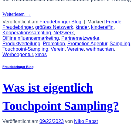
Weiterlesen
→
Veröffentlicht am
Freudebringer Blog
|
Markiert
Freude
,
Freudebringer
,
größtes Netzwerk
,
kinder
,
kinderaffin
,
Kooperationssampling
,
Netzwerk
,
Offlineinfluencermarketing
,
Partnernetzwerke
,
Produktverteilung
,
Promotion
,
Promotion Agentur
,
Sampling
,
Touchpoint-Sampling
,
Verein
,
Vereine
,
weihnachten
,
Werbeagentur
,
xmas
Freudebringer Blog
Was ist eigentlich
Touchpoint Sampling?
Veröffentlicht am
09/22/2023
von
Niko Pabst