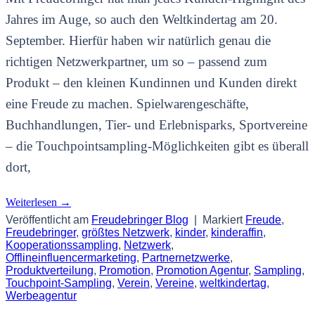
Jahres im Auge, so auch den Weltkindertag am 20.
September. Hierfür haben wir natürlich genau die
richtigen Netzwerkpartner, um so – passend zum
Produkt – den kleinen Kundinnen und Kunden direkt
eine Freude zu machen. Spielwarengeschäfte,
Buchhandlungen, Tier- und Erlebnisparks, Sportvereine
– die Touchpointsampling-Möglichkeiten gibt es überall
dort,
Weiterlesen
→
Veröffentlicht am
Freudebringer Blog
|
Markiert
Freude
,
Freudebringer
,
größtes Netzwerk
,
kinder
,
kinderaffin
,
Kooperationssampling
,
Netzwerk
,
Offlineinfluencermarketing
,
Partnernetzwerke
,
Produktverteilung
,
Promotion
,
Promotion Agentur
,
Sampling
,
Touchpoint-Sampling
,
Verein
,
Vereine
,
weltkindertag
,
Werbeagentur