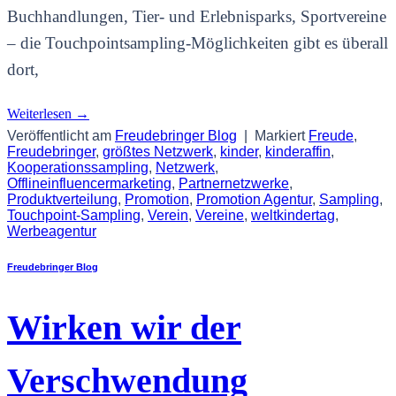
Buchhandlungen, Tier- und Erlebnisparks, Sportvereine
– die Touchpointsampling-Möglichkeiten gibt es überall
dort,
Weiterlesen
→
Veröffentlicht am
Freudebringer Blog
|
Markiert
Freude
,
Freudebringer
,
größtes Netzwerk
,
kinder
,
kinderaffin
,
Kooperationssampling
,
Netzwerk
,
Offlineinfluencermarketing
,
Partnernetzwerke
,
Produktverteilung
,
Promotion
,
Promotion Agentur
,
Sampling
,
Touchpoint-Sampling
,
Verein
,
Vereine
,
weltkindertag
,
Werbeagentur
Freudebringer Blog
Wirken wir der
Verschwendung