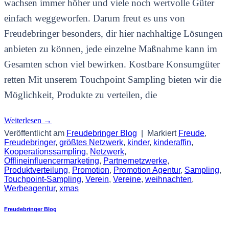
wachsen immer höher und viele noch wertvolle Güter
einfach weggeworfen. Darum freut es uns von
Freudebringer besonders, dir hier nachhaltige Lösungen
anbieten zu können, jede einzelne Maßnahme kann im
Gesamten schon viel bewirken. Kostbare Konsumgüter
retten Mit unserem Touchpoint Sampling bieten wir die
Möglichkeit, Produkte zu verteilen, die
Weiterlesen
→
Veröffentlicht am
Freudebringer Blog
|
Markiert
Freude
,
Freudebringer
,
größtes Netzwerk
,
kinder
,
kinderaffin
,
Kooperationssampling
,
Netzwerk
,
Offlineinfluencermarketing
,
Partnernetzwerke
,
Produktverteilung
,
Promotion
,
Promotion Agentur
,
Sampling
,
Touchpoint-Sampling
,
Verein
,
Vereine
,
weihnachten
,
Werbeagentur
,
xmas
Freudebringer Blog