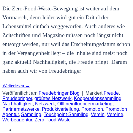
Die Zero-Food-Waste-Bewegung ist weiter auf dem
Vormarsch, denn leider wird gut ein Drittel der
Lebensmittel einfach weggeworfen. Auch anderes wie
Zeitschriften und Magazine müssen noch längst nicht
entsorgt werden, nur weil das Erscheinungsdatum schon
in der Vergangenheit liegt – die Inhalte sind meist noch
ganz aktuell! Nachhaltigkeit, die Freude bringt! Darum
haben auch wir von Freudebringer
Weiterlesen
→
Veröffentlicht am
Freudebringer Blog
|
Markiert
Freude
,
Freudebringer
,
größtes Netzwerk
,
Kooperationssampling
,
Nachhaltigkeit
,
Netzwerk
,
Offlineinfluencermarketing
,
Partnernetzwerke
,
Produktverteilung
,
Promotion
,
Promotion
Agentur
,
Sampling
,
Touchpoint-Sampling
,
Verein
,
Vereine
,
Werbeagentur
,
Zero Food Waste