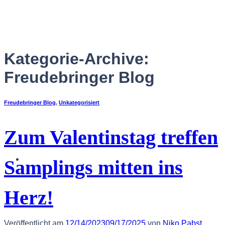
Zum
Inhalt
springen
Kategorie-Archive:
Freudebringer Blog
Freudebringer Blog
,
Unkategorisiert
Zum Valentinstag treffen
Deutsch
Samplings mitten ins
Herz!
Veröffentlicht am
12/14/2023
09/17/2025
von
Niko Pabst