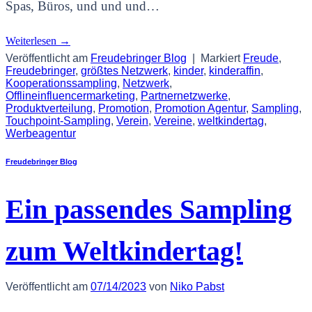
Spas, Büros, und und und…
Weiterlesen
→
Veröffentlicht am
Freudebringer Blog
|
Markiert
Freude
,
Freudebringer
,
größtes Netzwerk
,
kinder
,
kinderaffin
,
Kooperationssampling
,
Netzwerk
,
Offlineinfluencermarketing
,
Partnernetzwerke
,
Produktverteilung
,
Promotion
,
Promotion Agentur
,
Sampling
,
Touchpoint-Sampling
,
Verein
,
Vereine
,
weltkindertag
,
Werbeagentur
Freudebringer Blog
Ein passendes Sampling
zum Weltkindertag!
Veröffentlicht am
07/14/2023
von
Niko Pabst