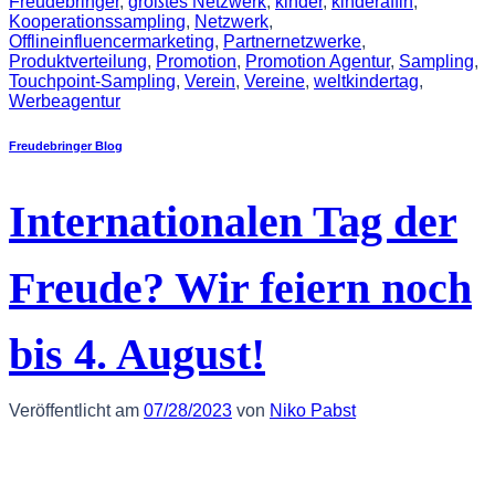
Freudebringer
,
größtes Netzwerk
,
kinder
,
kinderaffin
,
Kooperationssampling
,
Netzwerk
,
Offlineinfluencermarketing
,
Partnernetzwerke
,
Produktverteilung
,
Promotion
,
Promotion Agentur
,
Sampling
,
Touchpoint-Sampling
,
Verein
,
Vereine
,
weltkindertag
,
Werbeagentur
Freudebringer Blog
Internationalen Tag der
Freude? Wir feiern noch
bis 4. August!
Veröffentlicht am
07/28/2023
von
Niko Pabst