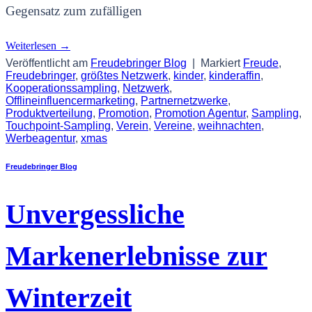
Gegensatz zum zufälligen
Weiterlesen
→
Veröffentlicht am
Freudebringer Blog
|
Markiert
Freude
,
Freudebringer
,
größtes Netzwerk
,
kinder
,
kinderaffin
,
Kooperationssampling
,
Netzwerk
,
Offlineinfluencermarketing
,
Partnernetzwerke
,
Produktverteilung
,
Promotion
,
Promotion Agentur
,
Sampling
,
Touchpoint-Sampling
,
Verein
,
Vereine
,
weihnachten
,
Werbeagentur
,
xmas
Freudebringer Blog
Unvergessliche
Markenerlebnisse zur
Winterzeit