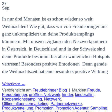
27
Sep.
In nur drei Monaten ist es schon wieder so weit:
Weihnachten! Wie gut, dass wir von Freudebringer uns
ganz unkompliziert um deine Produktsamplings
kümmern. Mit unseren zigtausenden Netzwerkpartnern
in Österreich, in Deutschland und in der Schweiz sind
deine Produkte bestimmt bei allen winterlichen Hotspots
vertreten! Besonders positive Emotionen Denn gerade
die Weihnachtszeit hat eine besonders positive Wirkung
Weiterlesen
→
Veröffentlicht am
Freudebringer Blog
|
Markiert
Freude
,
Freudebringer
,
größtes Netzwerk
,
kinder
,
kinderaffin
,
Kooperationssampling
,
Netzwerk
,
Offlineinfluencermarketing
,
Partnernetzwerke
,
Produktverteilung
,
Promotion
,
Promotion Agentur
,
Sampling
,