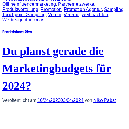
Offlineinfluencermarketing
,
Partnernetzwerke
,
Produktverteilung
,
Promotion
,
Promotion Agentur
,
Sampling
,
Touchpoint-Sampling
,
Verein
,
Vereine
,
weihnachten
,
Werbeagentur
,
xmas
Freudebringer Blog
Du planst gerade die
Marketingbudgets für
2024?
Veröffentlicht am
10/24/2023
03/04/2024
von
Niko Pabst