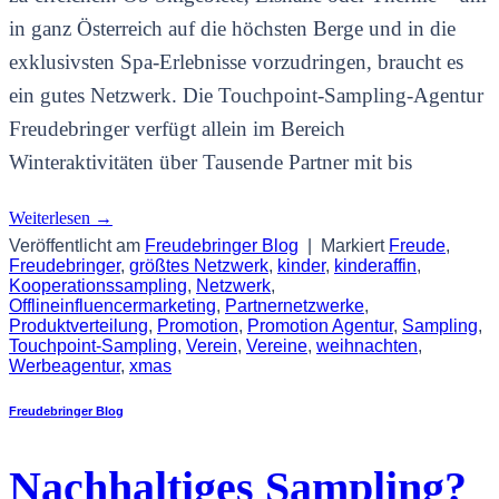
in ganz Österreich auf die höchsten Berge und in die
exklusivsten Spa-Erlebnisse vorzudringen, braucht es
ein gutes Netzwerk. Die Touchpoint-Sampling-Agentur
Freudebringer verfügt allein im Bereich
Winteraktivitäten über Tausende Partner mit bis
Weiterlesen
→
Veröffentlicht am
Freudebringer Blog
|
Markiert
Freude
,
Freudebringer
,
größtes Netzwerk
,
kinder
,
kinderaffin
,
Kooperationssampling
,
Netzwerk
,
Offlineinfluencermarketing
,
Partnernetzwerke
,
Produktverteilung
,
Promotion
,
Promotion Agentur
,
Sampling
,
Touchpoint-Sampling
,
Verein
,
Vereine
,
weihnachten
,
Werbeagentur
,
xmas
Freudebringer Blog
Nachhaltiges Sampling?