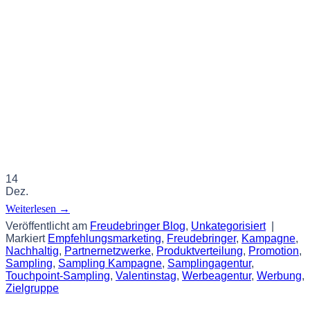
14
Dez.
Weiterlesen
→
Veröffentlicht am
Freudebringer Blog
,
Unkategorisiert
|
Markiert
Empfehlungsmarketing
,
Freudebringer
,
Kampagne
,
Nachhaltig
,
Partnernetzwerke
,
Produktverteilung
,
Promotion
,
Sampling
,
Sampling Kampagne
,
Samplingagentur
,
Touchpoint-Sampling
,
Valentinstag
,
Werbeagentur
,
Werbung
,
Zielgruppe